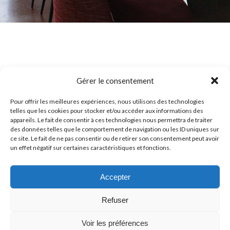
Gérer le consentement
Pour offrir les meilleures expériences, nous utilisons des technologies
LES AVIS SUR NOTRE
telles que les cookies pour stocker et/ou accéder aux informations des
appareils. Le fait de consentir à ces technologies nous permettra de traiter
RESTAURANT À CORENC
des données telles que le comportement de navigation ou les ID uniques sur
ce site. Le fait de ne pas consentir ou de retirer son consentement peut avoir
un effet négatif sur certaines caractéristiques et fonctions.
Accepter
Refuser
Voir les préférences